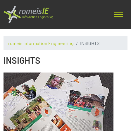
romeis Information Engineering
INSIGHTS
INSIGHTS