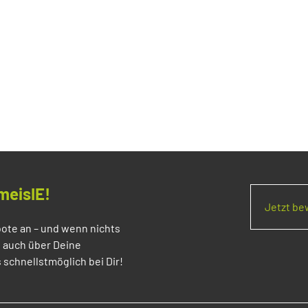
meisIE!
Jetzt b
ote an – und wenn nichts
s auch über Deine
 schnellstmöglich bei Dir!