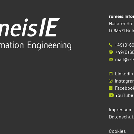
romeis Inf
Hailerer Str.
D-63571 Gel
+49 (0) 6
+49 (0) 6
mail@r-I
LinkedIn
Instagra
Faceboo
YouTube
Impressum
Datenschut
Cookies