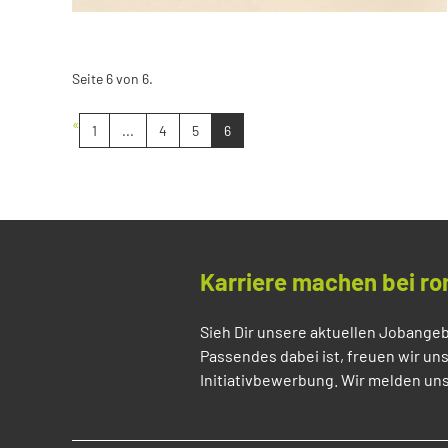
Seite 6 von 6.
«
1
...
4
5
6
Karriere machen bei ro
Sieh Dir unsere aktuellen Jobangeb
Passendes dabei ist, freuen wir un
Initiativbewerbung. Wir melden uns