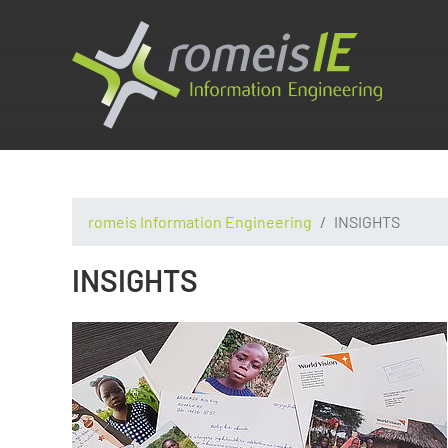
romeis Information Engineering
INSIGHTS
INSIGHTS