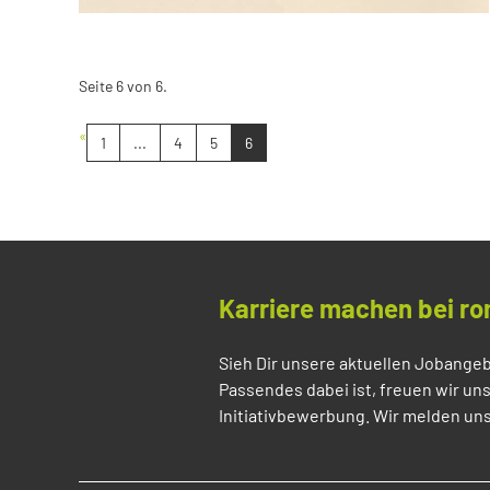
Seite 6 von 6.
«
1
...
4
5
6
Karriere machen bei ro
Sieh Dir unsere aktuellen Jobangeb
Passendes dabei ist, freuen wir un
Initiativbewerbung. Wir melden uns