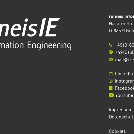
romeis Inf
Hailerer Str.
D-63571 Gel
+49 (0) 6
+49 (0) 6
mail@r-I
LinkedIn
Instagra
Faceboo
YouTube
Impressum
Datenschut
Cookies