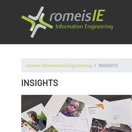
romeis Information Engineering
INSIGHTS
INSIGHTS