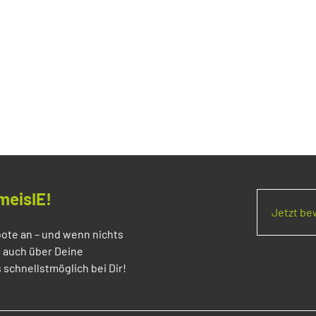
meisIE!
Jetzt b
ote an – und wenn nichts
s auch über Deine
 schnellstmöglich bei Dir!