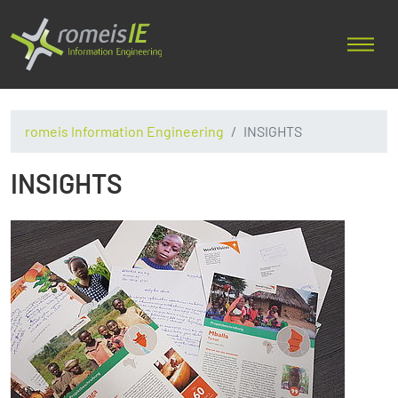
romeis Information Engineering
INSIGHTS
INSIGHTS