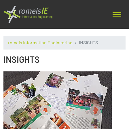
romeis Information Engineering
INSIGHTS
INSIGHTS