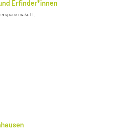
und Erfinder*innen
akerspace makeIT.
lnhausen