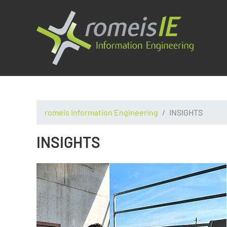
romeis Information Engineering
INSIGHTS
INSIGHTS