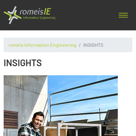
romeis Information Engineering
INSIGHTS
INSIGHTS