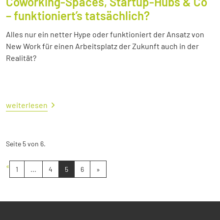
Coworking-Spaces, Startup-Hubs & Co
– funktioniert’s tatsächlich?
Alles nur ein netter Hype oder funktioniert der Ansatz von
New Work für einen Arbeitsplatz der Zukunft auch in der
Realität?
weiterlesen
Seite 5 von 6.
«
1
...
4
5
6
»