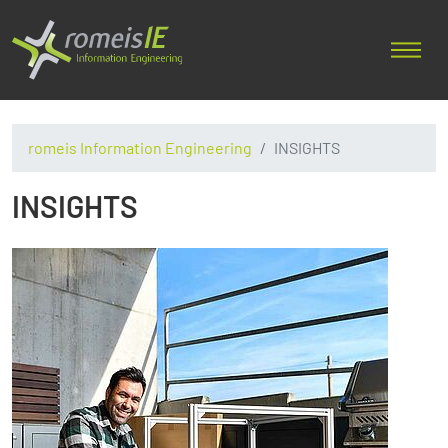
romeis Information Engineering
INSIGHTS
INSIGHTS