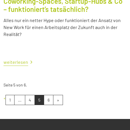
Coworking-Spaces, Startup-Hubs & Co
– funktioniert’s tatsächlich?
Alles nur ein netter Hype oder funktioniert der Ansatz von
New Work für einen Arbeitsplatz der Zukunft auch in der
Realität?
weiterlesen
Seite 5 von 6.
«
1
...
4
5
6
»