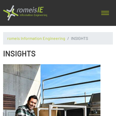
romeis Information Engineering
INSIGHTS
INSIGHTS