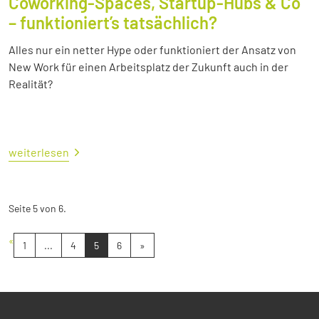
Coworking-Spaces, Startup-Hubs & Co
– funktioniert’s tatsächlich?
Alles nur ein netter Hype oder funktioniert der Ansatz von
New Work für einen Arbeitsplatz der Zukunft auch in der
Realität?
weiterlesen
Seite 5 von 6.
«
1
...
4
5
6
»