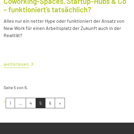
Coworking-Spaces, Startup-Hubs & Co
– funktioniert’s tatsächlich?
Alles nur ein netter Hype oder funktioniert der Ansatz von
New Work für einen Arbeitsplatz der Zukunft auch in der
Realität?
weiterlesen
Seite 5 von 6.
«
1
...
4
5
6
»