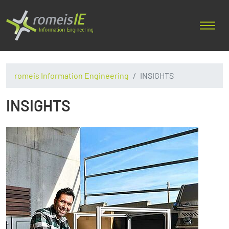
romeis Information Engineering
INSIGHTS
INSIGHTS