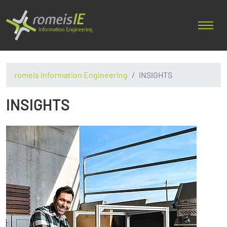
romeis Information Engineering
INSIGHTS
INSIGHTS