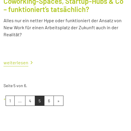
Coworking-Spaces, Startup-Hubs & Co
– funktioniert’s tatsächlich?
Alles nur ein netter Hype oder funktioniert der Ansatz von
New Work für einen Arbeitsplatz der Zukunft auch in der
Realität?
weiterlesen
Seite 5 von 6.
«
1
...
4
5
6
»