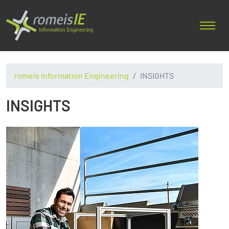
romeis Information Engineering
INSIGHTS
INSIGHTS