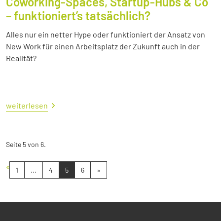
Coworking-Spaces, Startup-Hubs & Co
– funktioniert’s tatsächlich?
Alles nur ein netter Hype oder funktioniert der Ansatz von
New Work für einen Arbeitsplatz der Zukunft auch in der
Realität?
weiterlesen
Seite 5 von 6.
«
1
...
4
5
6
»