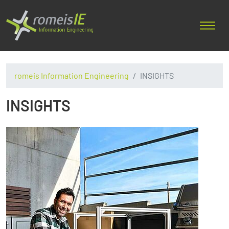
romeis Information Engineering
INSIGHTS
INSIGHTS