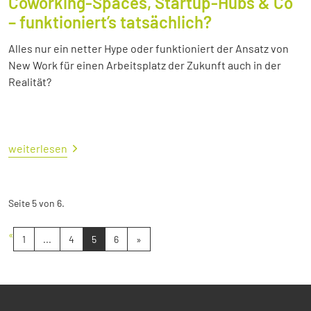
Coworking-Spaces, Startup-Hubs & Co
– funktioniert’s tatsächlich?
Alles nur ein netter Hype oder funktioniert der Ansatz von
New Work für einen Arbeitsplatz der Zukunft auch in der
Realität?
weiterlesen
Seite 5 von 6.
«
1
...
4
5
6
»