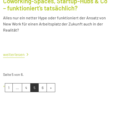
Coworking-Spaces, Startup-Hubs & Co
– funktioniert’s tatsächlich?
Alles nur ein netter Hype oder funktioniert der Ansatz von
New Work für einen Arbeitsplatz der Zukunft auch in der
Realität?
weiterlesen
Seite 5 von 6.
«
1
...
4
5
6
»