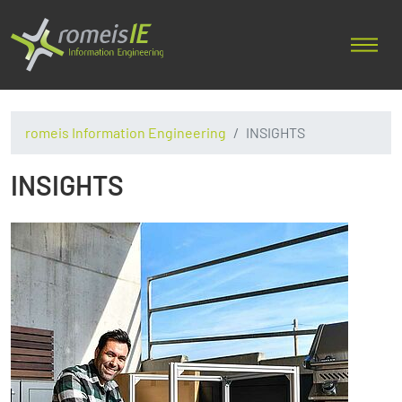
romeis Information Engineering
INSIGHTS
INSIGHTS