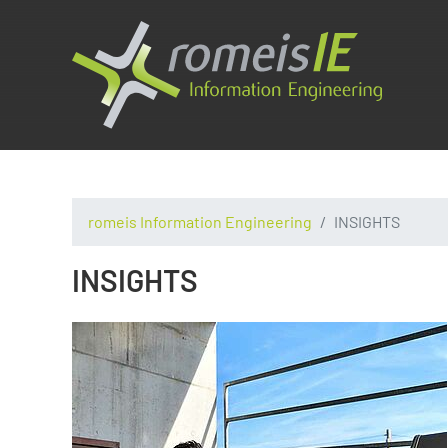
romeis Information Engineering
INSIGHTS
INSIGHTS