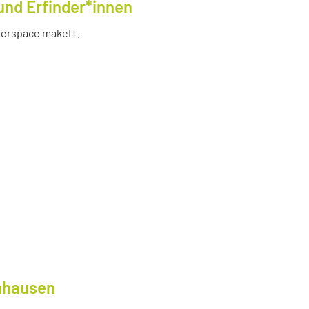
und Erfinder*innen
akerspace makeIT.
lnhausen