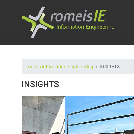
romeis Information Engineering
INSIGHTS
INSIGHTS