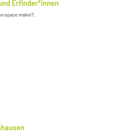
und Erfinder*innen
akerspace makeIT.
lnhausen