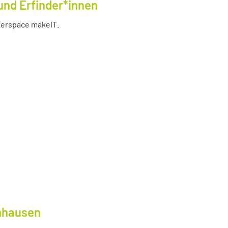
und Erfinder*innen
akerspace makeIT.
lnhausen