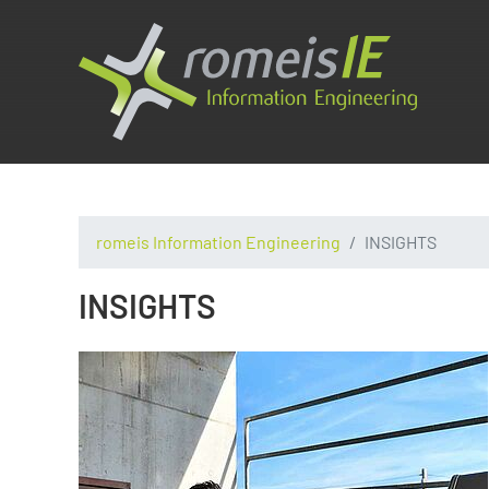
romeis Information Engineering
INSIGHTS
INSIGHTS