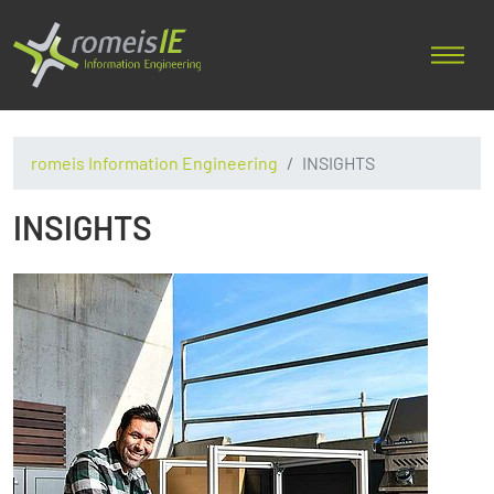
romeis Information Engineering
INSIGHTS
INSIGHTS