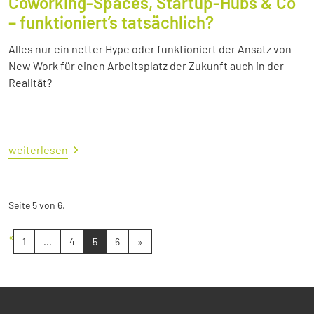
Coworking-Spaces, Startup-Hubs & Co
– funktioniert’s tatsächlich?
Alles nur ein netter Hype oder funktioniert der Ansatz von
New Work für einen Arbeitsplatz der Zukunft auch in der
Realität?
weiterlesen
Seite 5 von 6.
«
1
...
4
5
6
»