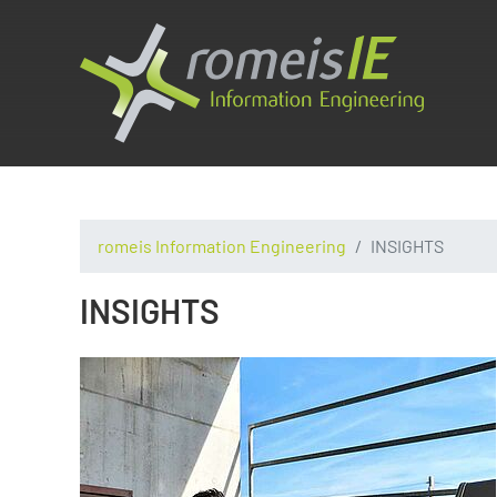
romeis Information Engineering
INSIGHTS
INSIGHTS