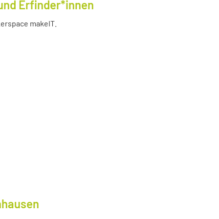
und Erfinder*innen
akerspace makeIT.
lnhausen