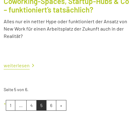
Coworking-Spaces, Startup-Hubs & Co
– funktioniert’s tatsächlich?
Alles nur ein netter Hype oder funktioniert der Ansatz von
New Work für einen Arbeitsplatz der Zukunft auch in der
Realität?
weiterlesen
Seite 5 von 6.
«
1
...
4
5
6
»