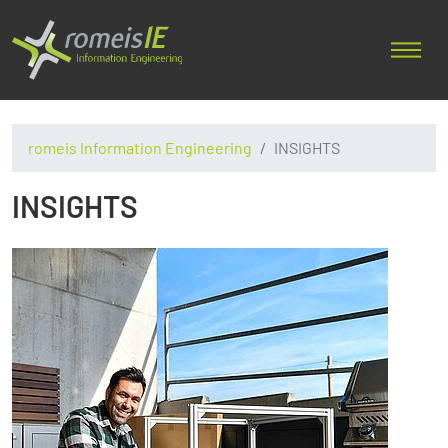
romeis Information Engineering
INSIGHTS
INSIGHTS