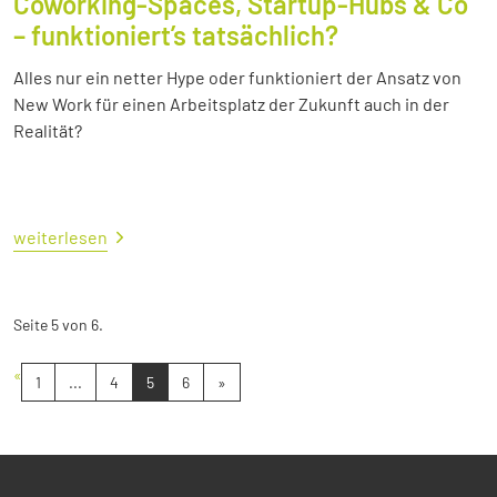
Coworking-Spaces, Startup-Hubs & Co
– funktioniert’s tatsächlich?
Alles nur ein netter Hype oder funktioniert der Ansatz von
New Work für einen Arbeitsplatz der Zukunft auch in der
Realität?
weiterlesen
Seite 5 von 6.
«
1
...
4
5
6
»