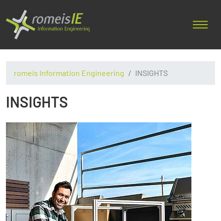
romeis Information Engineering
INSIGHTS
INSIGHTS