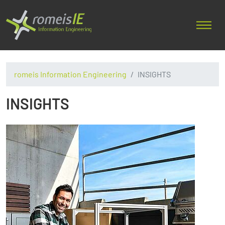
romeis Information Engineering
INSIGHTS
INSIGHTS