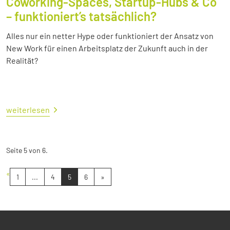
Coworking-Spaces, Startup-Hubs & Co
– funktioniert’s tatsächlich?
Alles nur ein netter Hype oder funktioniert der Ansatz von
New Work für einen Arbeitsplatz der Zukunft auch in der
Realität?
weiterlesen
Seite 5 von 6.
«
1
...
4
5
6
»