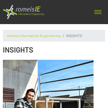
romeis Information Engineering
INSIGHTS
INSIGHTS