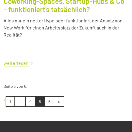
Coworking-Spaces, Startup-Hubs & Co
– funktioniert’s tatsächlich?
Alles nur ein netter Hype oder funktioniert der Ansatz von
New Work für einen Arbeitsplatz der Zukunft auch in der
Realität?
weiterlesen
Seite 5 von 6.
«
1
...
4
5
6
»