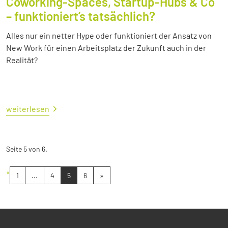
Coworking-Spaces, Startup-Hubs & Co
– funktioniert’s tatsächlich?
Alles nur ein netter Hype oder funktioniert der Ansatz von
New Work für einen Arbeitsplatz der Zukunft auch in der
Realität?
weiterlesen
Seite 5 von 6.
«
1
...
4
5
6
»