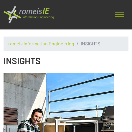
romeis Information Engineering
INSIGHTS
INSIGHTS