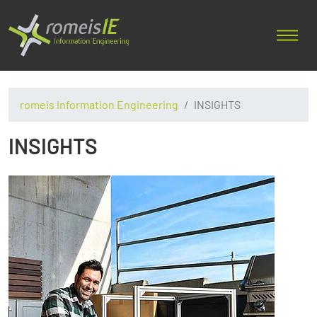
romeis Information Engineering
INSIGHTS
INSIGHTS