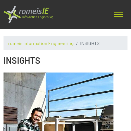
romeis Information Engineering
INSIGHTS
INSIGHTS