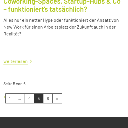
Coworking-Spaces, Startup-Hubs & Co
– funktioniert’s tatsächlich?
Alles nur ein netter Hype oder funktioniert der Ansatz von
New Work für einen Arbeitsplatz der Zukunft auch in der
Realität?
weiterlesen
Seite 5 von 6.
«
1
...
4
5
6
»