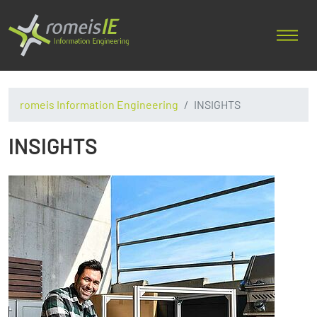
romeis Information Engineering
INSIGHTS
INSIGHTS