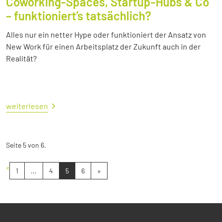
Coworking-Spaces, Startup-Hubs & Co
– funktioniert’s tatsächlich?
Alles nur ein netter Hype oder funktioniert der Ansatz von
New Work für einen Arbeitsplatz der Zukunft auch in der
Realität?
weiterlesen
Seite 5 von 6.
«
1
...
4
5
6
»