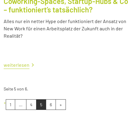
Coworking-Spaces, Startup-Hubs & Co
– funktioniert’s tatsächlich?
Alles nur ein netter Hype oder funktioniert der Ansatz von
New Work für einen Arbeitsplatz der Zukunft auch in der
Realität?
weiterlesen
Seite 5 von 6.
«
1
...
4
5
6
»