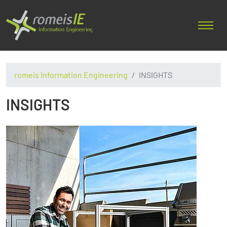
romeis Information Engineering
INSIGHTS
INSIGHTS