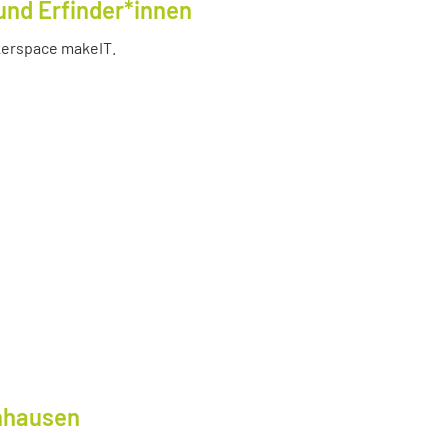
und Erfinder*innen
akerspace makeIT.
lnhausen