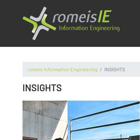
romeis Information Engineering
INSIGHTS
INSIGHTS