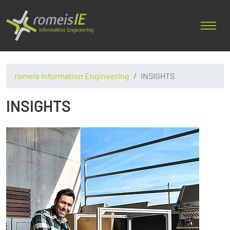
romeis Information Engineering
INSIGHTS
INSIGHTS