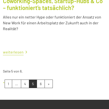
Coworking-Spaces, Startup-Hubs & Co
– funktioniert’s tatsächlich?
Alles nur ein netter Hype oder funktioniert der Ansatz von
New Work für einen Arbeitsplatz der Zukunft auch in der
Realität?
weiterlesen
Seite 5 von 6.
«
1
...
4
5
6
»