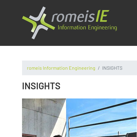
romeis Information Engineering
INSIGHTS
INSIGHTS