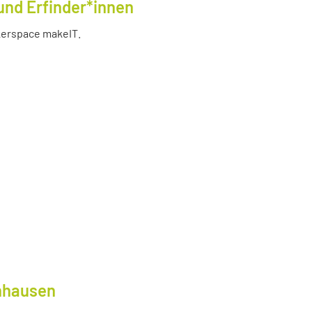
und Erfinder*innen
akerspace makeIT.
lnhausen