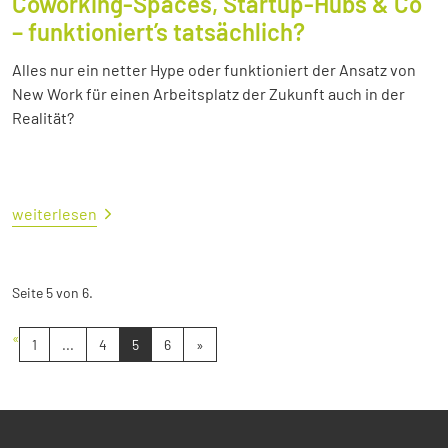
Coworking-Spaces, Startup-Hubs & Co
– funktioniert’s tatsächlich?
Alles nur ein netter Hype oder funktioniert der Ansatz von
New Work für einen Arbeitsplatz der Zukunft auch in der
Realität?
weiterlesen
Seite 5 von 6.
«
1
...
4
5
6
»