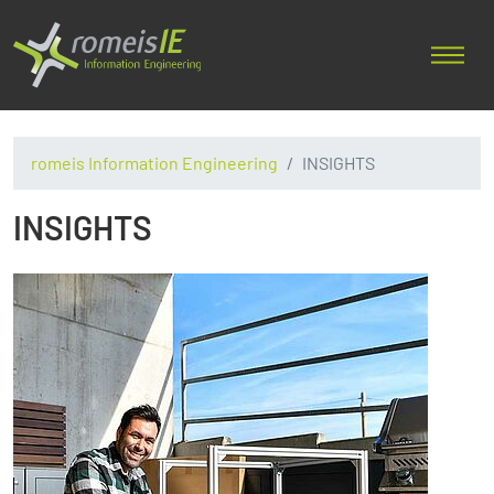
romeis Information Engineering
INSIGHTS
INSIGHTS