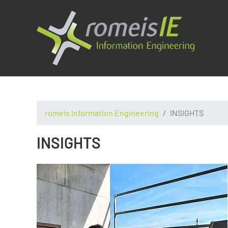
romeis Information Engineering
INSIGHTS
INSIGHTS