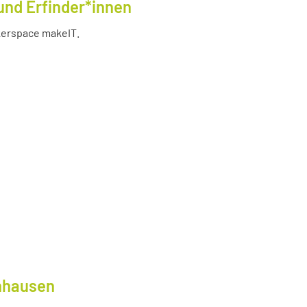
und Erfinder*innen
akerspace makeIT.
lnhausen