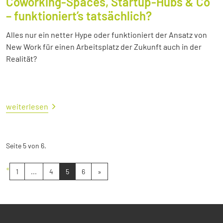
Coworking-Spaces, Startup-Hubs & Co
– funktioniert’s tatsächlich?
Alles nur ein netter Hype oder funktioniert der Ansatz von
New Work für einen Arbeitsplatz der Zukunft auch in der
Realität?
weiterlesen
Seite 5 von 6.
«
1
...
4
5
6
»