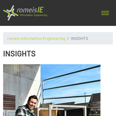
romeis Information Engineering
INSIGHTS
INSIGHTS