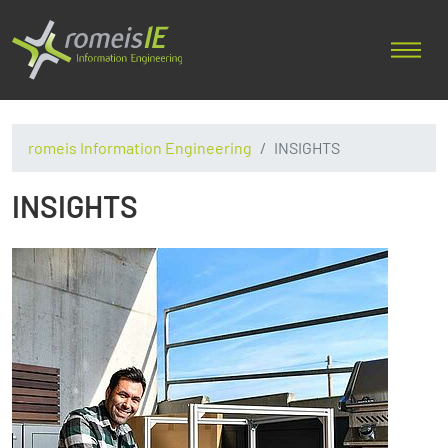
romeis Information Engineering
INSIGHTS
INSIGHTS