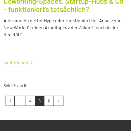
Coworking-Spaces, Startup-Hubs & Co
– funktioniert’s tatsächlich?
Alles nur ein netter Hype oder funktioniert der Ansatz von
New Work für einen Arbeitsplatz der Zukunft auch in der
Realität?
weiterlesen
Seite 5 von 6.
«
1
...
4
5
6
»