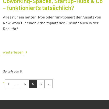
Coworking-Spaces, Startup-Hubs & Co
– funktioniert’s tatsächlich?
Alles nur ein netter Hype oder funktioniert der Ansatz von
New Work für einen Arbeitsplatz der Zukunft auch in der
Realität?
weiterlesen
Seite 5 von 6.
«
1
...
4
5
6
»