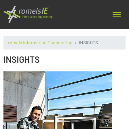
romeis Information Engineering
INSIGHTS
INSIGHTS