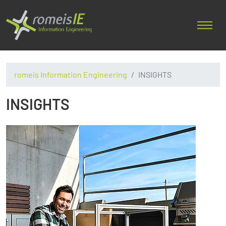
romeis Information Engineering
INSIGHTS
INSIGHTS