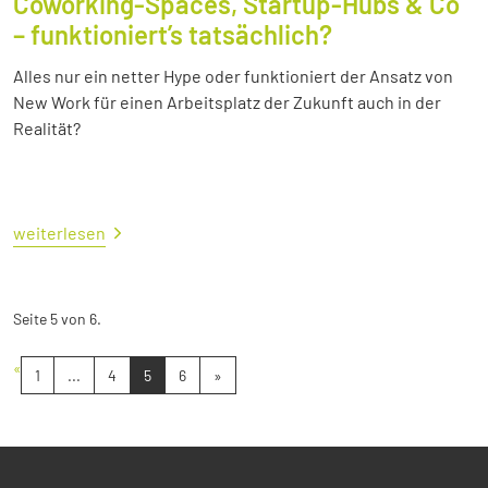
Coworking-Spaces, Startup-Hubs & Co
– funktioniert’s tatsächlich?
Alles nur ein netter Hype oder funktioniert der Ansatz von
New Work für einen Arbeitsplatz der Zukunft auch in der
Realität?
weiterlesen
Seite 5 von 6.
«
1
...
4
5
6
»