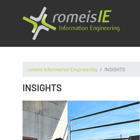
romeis Information Engineering
INSIGHTS
INSIGHTS