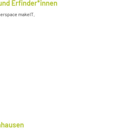
und Erfinder*innen
akerspace makeIT.
lnhausen