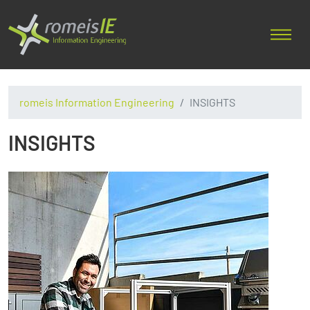
romeis Information Engineering
INSIGHTS
INSIGHTS