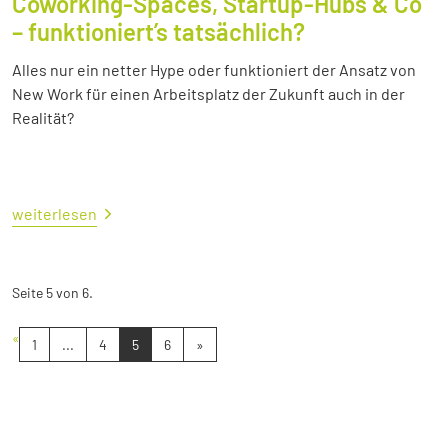
Coworking-Spaces, Startup-Hubs & Co
– funktioniert’s tatsächlich?
Alles nur ein netter Hype oder funktioniert der Ansatz von
New Work für einen Arbeitsplatz der Zukunft auch in der
Realität?
weiterlesen
Seite 5 von 6.
«
1
...
4
5
6
»