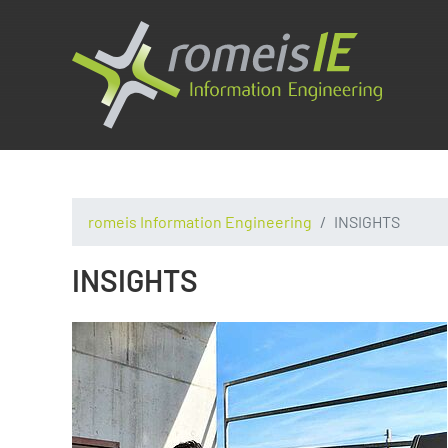
romeis Information Engineering
INSIGHTS
INSIGHTS