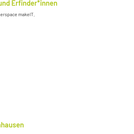
und Erfinder*innen
akerspace makeIT.
lnhausen