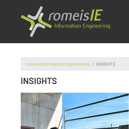
romeis Information Engineering
INSIGHTS
INSIGHTS