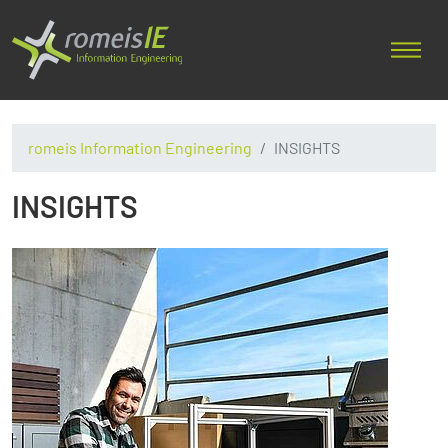
romeis Information Engineering
INSIGHTS
INSIGHTS