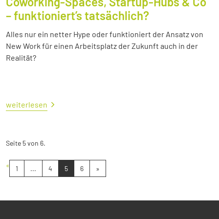
Coworking-Spaces, Startup-Hubs & Co
– funktioniert’s tatsächlich?
Alles nur ein netter Hype oder funktioniert der Ansatz von
New Work für einen Arbeitsplatz der Zukunft auch in der
Realität?
weiterlesen
Seite 5 von 6.
«
1
...
4
5
6
»