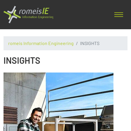
romeis Information Engineering
INSIGHTS
INSIGHTS