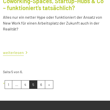
Coworking-Spaces, Startup-Hubs & Co
– funktioniert’s tatsächlich?
Alles nur ein netter Hype oder funktioniert der Ansatz von
New Work für einen Arbeitsplatz der Zukunft auch in der
Realität?
weiterlesen
Seite 5 von 6.
«
1
...
4
5
6
»