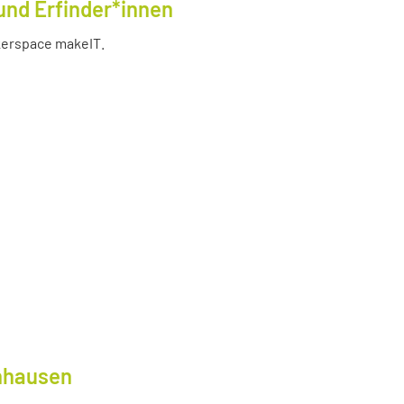
und Erfinder*innen
akerspace makeIT.
lnhausen