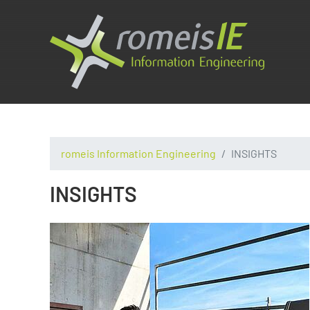
romeis Information Engineering
INSIGHTS
INSIGHTS