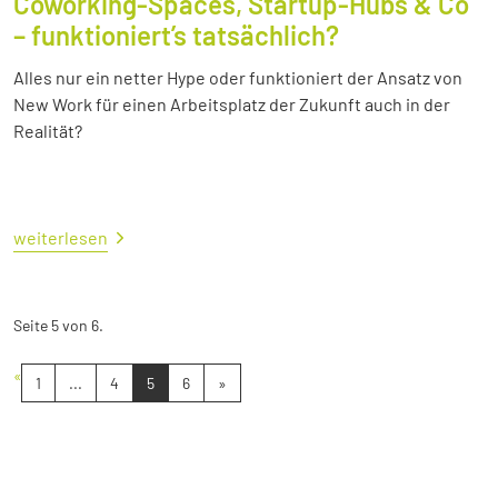
Coworking-Spaces, Startup-Hubs & Co
– funktioniert’s tatsächlich?
Alles nur ein netter Hype oder funktioniert der Ansatz von
New Work für einen Arbeitsplatz der Zukunft auch in der
Realität?
weiterlesen
Seite 5 von 6.
«
1
...
4
5
6
»