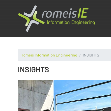
romeis Information Engineering
INSIGHTS
INSIGHTS