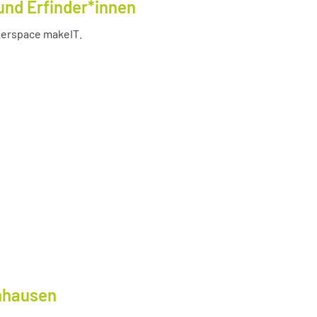
und Erfinder*innen
akerspace makeIT.
lnhausen