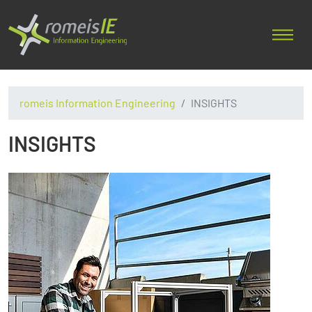
romeis Information Engineering
INSIGHTS
INSIGHTS