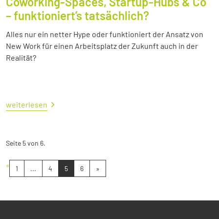
Coworking-Spaces, Startup-Hubs & Co
– funktioniert’s tatsächlich?
Alles nur ein netter Hype oder funktioniert der Ansatz von
New Work für einen Arbeitsplatz der Zukunft auch in der
Realität?
weiterlesen
Seite 5 von 6.
«
1
...
4
5
6
»