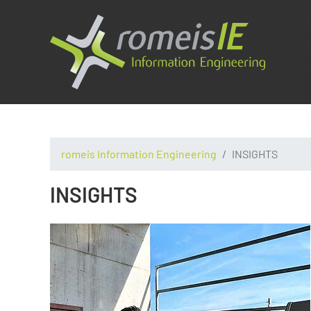
romeis Information Engineering
INSIGHTS
INSIGHTS