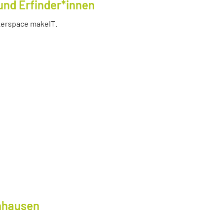
und Erfinder*innen
akerspace makeIT.
lnhausen