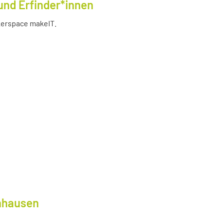
und Erfinder*innen
akerspace makeIT.
lnhausen