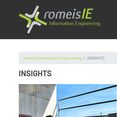
romeis Information Engineering
INSIGHTS
INSIGHTS