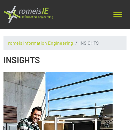
romeis Information Engineering
INSIGHTS
INSIGHTS