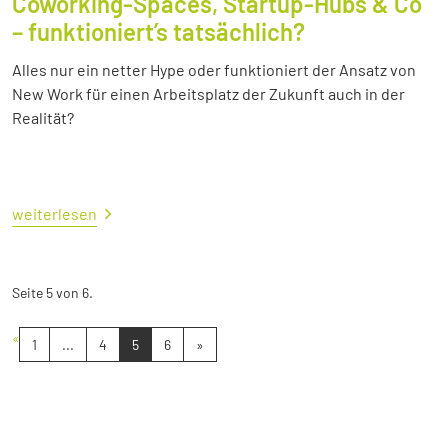
Coworking-Spaces, Startup-Hubs & Co
– funktioniert’s tatsächlich?
Alles nur ein netter Hype oder funktioniert der Ansatz von
New Work für einen Arbeitsplatz der Zukunft auch in der
Realität?
weiterlesen
Seite 5 von 6.
«
1
...
4
5
6
»